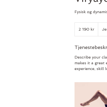
Fysisk og dynamis
2 190
norske
2 190 kr
Je
kroner
Tjenestebeskr
Describe your cla
makes it a great 
experience, skill l